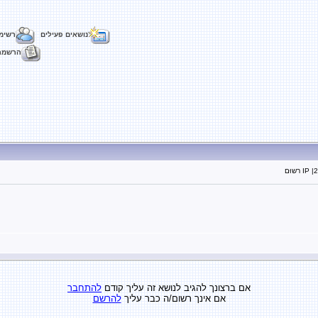
נושאים פעילים
רשימ
הרשמה
2
| IP רשוּם
אם ברצונך להגיב לנושא זה עליך קודם
להתחבר
אם אינך רשום/ה כבר עליך
להרשם