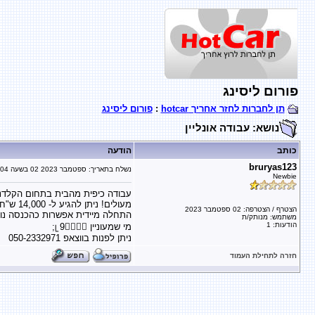
פורום ליסינג
תן לחברות לחזר אחריך hotcar
:
פורום ליסינג
נושא: עבודה אונליין
כותב
הודעה
bruryas123
נשלח בתאריך:
02 ספטמבר 2023
בשעה
:04
Newbie
עבודה כיפית מהבית בתחום הקלדנות 
מעולים! ניתן להגיע ל- 14,000 ש"ח עם תלוש/עצמאי
הצטרף / הצטרפה: 02 ספטמבר 2023
התחלה מיידית אפשרות כהכנסה נוס
משתמש: מנותק/ת
הודעות: 1
מי שמעוניין 🙋‍♂️🙋‍♀ᥧ 9;
ניתן לפנות בווצאפ 050-2332971
חזרה לתחילת העמוד