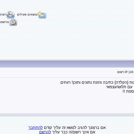
נושאים פעילים
רשימ
הרשמה
18
| IP רשוּם
{הקלדה} כתיבה והזנת נתונים ותוכן! רווחים
פת !!
אם ברצונך להגיב לנושא זה עליך קודם
להתחבר
אם אינך רשום/ה כבר עליך
להרשם