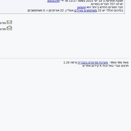
תגובה אחרונה ב 19 יוני 2023 בשעה 13:27 על ידי
dana199
יש לנו 707 חברים בפורום
חבר הפורום החדש ביותר הוא
selami
בסיכום הכללי יש 22
משתמשים פעילים
אונליין, 22 אורח(ים) ו- 0 משתמש(ים)
פורום
פורום
Web Wiz Heb -
מערכת פורומים בעברית
גרסה 1.24
תרגום עברי באדיבות K
קידום אתרים