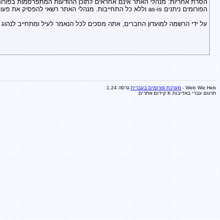
הסרת אחריות: מנהלי האתר אינם אחראים לתוכן ההודעות המתפרסמות בפורום 
הפורומים ניתנים as-is וללא כל התחייבות. מנהלי האתר רשאי להפסיק את פעולתם / להגביל ולשנות את תנאי השימוש בהם בכל רגע ללא כל טענות מצד המבקרים. במקרה של שינויים בתנאי השימוש תפורסם הודעה בפורום המתאים לכך.
על ידי הרשמה למועדון החברים, אתה מסכים לכל הנאמר לעיל ומתחייב לנהוג ל
Web Wiz Heb -
מערכת פורומים בעברית
גרסה 1.24
תרגום עברי באדיבות K
קידום אתרים