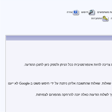
ת משתמשים
חיפוש
עזרה
התחברות
יכה להיות אינפורמטיבית ככל הניתן ולספק כיוון לתוכן ההודעה.
מתוך כבוד לזמנם של האנשים העונים על שאלות בפורום, יש לבצע חיפוש באתר וחיפוש במנוע החיפוש Google לפני שאילת שאלות. שאלות שהתשובה אליהן ניתנת על ידי חיפוש פשוט ב-Google לא ייענו
 לשלוח הודעות כאלה יזכה להרחקה מהפורום לצמיתות.