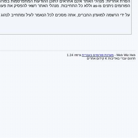
הסרת אחריות: מנהלי האתר אינם אחראים לתוכן ההודעות המתפרסמות בפורום 
הפורומים ניתנים as-is וללא כל התחייבות. מנהלי האתר רשאי להפסיק את פעולתם / להגביל ולשנות את תנאי השימוש בהם בכל רגע ללא כל טענות מצד המבקרים. במקרה של שינויים בתנאי השימוש תפורסם הודעה בפורום המתאים לכך.
על ידי הרשמה למועדון החברים, אתה מסכים לכל הנאמר לעיל ומתחייב לנהוג ל
Web Wiz Heb -
מערכת פורומים בעברית
גרסה 1.24
תרגום עברי באדיבות K
קידום אתרים