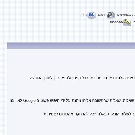
ת משתמשים
חיפוש
עזרה
התחברות
יכה להיות אינפורמטיבית ככל הניתן ולספק כיוון לתוכן ההודעה.
מתוך כבוד לזמנם של האנשים העונים על שאלות בפורום, יש לבצע חיפוש באתר וחיפוש במנוע החיפוש Google לפני שאילת שאלות. שאלות שהתשובה אליהן ניתנת על ידי חיפוש פשוט ב-Google לא ייענו
 לשלוח הודעות כאלה יזכה להרחקה מהפורום לצמיתות.